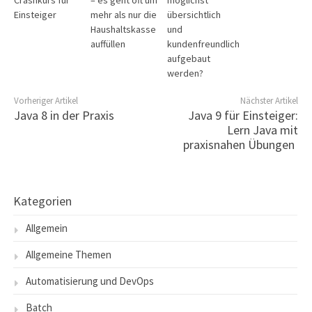
Crashkurs für
– es geht oft um
möglichst
Einsteiger
mehr als nur die
übersichtlich
Haushaltskasse
und
auffüllen
kundenfreundlich
aufgebaut
werden?
Vorheriger Artikel
Nächster Artikel
Java 8 in der Praxis
Java 9 für Einsteiger:
Lern Java mit
praxisnahen Übungen
Kategorien
Allgemein
Allgemeine Themen
Automatisierung und DevOps
Batch