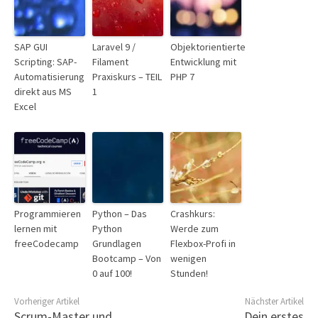
SAP GUI
Laravel 9 /
Objektorientierte
Scripting: SAP-
Filament
Entwicklung mit
Automatisierung
Praxiskurs – TEIL
PHP 7
direkt aus MS
1
Excel
Programmieren
Python – Das
Crashkurs:
lernen mit
Python
Werde zum
freeCodecamp
Grundlagen
Flexbox-Profi in
Bootcamp – Von
wenigen
0 auf 100!
Stunden!
Vorheriger Artikel
Nächster Artikel
Scrum-Master und
Dein erstes