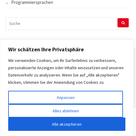
Programmiersprachen
SUCHEN
NACH:
Wir schätzen Ihre Privatsphäre
Wir verwenden Cookies, um Ihr Surferlebnis zu verbessern,
Startseite
personalisierte Anzeigen oder Inhalte einzusetzen und unseren
Datenverkehr zu analysieren. Wenn Sie auf „Alle akzeptieren"
Datenschutzerklärung
klicken, stimmen Sie der Anwendung von Cookies zu.
Impressum
Anpassen
Alles ablehnen
Copyright © 2026 Tecnopedia. Alle Rechte vorbehalten.
Alle akzeptieren
Gatsby-Theme von
FRT