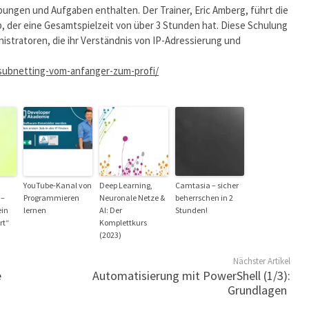
bungen und Aufgaben enthalten. Der Trainer, Eric Amberg, führt die
 der eine Gesamtspielzeit von über 3 Stunden hat. Diese Schulung
istratoren, die ihr Verständnis von IP-Adressierung und
subnetting-vom-anfanger-zum-profi/
YouTube-Kanal von
Deep Learning,
Camtasia – sicher
 –
Programmieren
Neuronale Netze &
beherrschen in 2
ein
lernen
AI: Der
Stunden!
rt“
Komplettkurs
(2023)
Nächster Artikel
e
Automatisierung mit PowerShell (1/3):
Grundlagen