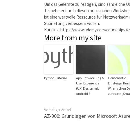
Um das Gelernte zu festigen, sind zahlreiche Ü
Teilnehmer durch diesen praxisnahen Workshop,
ist eine wertvolle Ressource für Netzwerkadmin
Subnetting verbessern wollen.
Kurslink:
https://www.udemy.com/course/ipv4-
More from my site
Python Tutorial
App-Entwicklung &
Homematic
User Experience
Einsteiger Kurs
(UX) Design mit
Wir machen D
Android 8
zuhause „Sma
Vorheriger Artikel
AZ-900: Grundlagen von Microsoft Azur