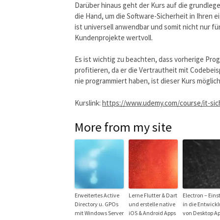
Darüber hinaus geht der Kurs auf die grundleg
die Hand, um die Software-Sicherheit in Ihren
ist universell anwendbar und somit nicht nur fü
Kundenprojekte wertvoll.
Es ist wichtig zu beachten, dass vorherige Pr
profitieren, da er die Vertrautheit mit Codeb
nie programmiert haben, ist dieser Kurs möglich
Kurslink:
https://www.udemy.com/course/it-sic
More from my site
Erweitertes Active
Lerne Flutter & Dart
Electron – Eins
Directory u. GPOs
und erstelle native
in die Entwick
mit Windows Server
iOS & Android Apps
von Desktop A