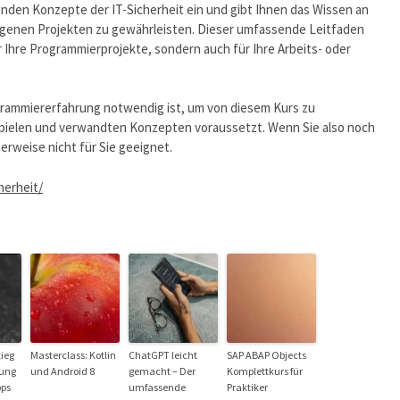
enden Konzepte der IT-Sicherheit ein und gibt Ihnen das Wissen an
 eigenen Projekten zu gewährleisten. Dieser umfassende Leitfaden
r Ihre Programmierprojekte, sondern auch für Ihre Arbeits- oder
ogrammiererfahrung notwendig ist, um von diesem Kurs zu
eispielen und verwandten Konzepten voraussetzt. Wenn Sie also noch
erweise nicht für Sie geeignet.
herheit/
tieg
Masterclass: Kotlin
ChatGPT leicht
SAP ABAP Objects
lung
und Android 8
gemacht – Der
Komplettkurs für
pps
umfassende
Praktiker