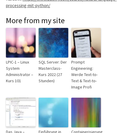
processing-mit-python/
More from my site
LPIC-1 – Linux
SQL Server: Der
Prompt
System
Masterclass-
Engineering:
Administrator –
Kurs 2022 (27
Werde Text-to-
Kurs 101
Stunden)
Text & Text-to-
Image Profi
Das Java –
Einführung in
Containerisierung