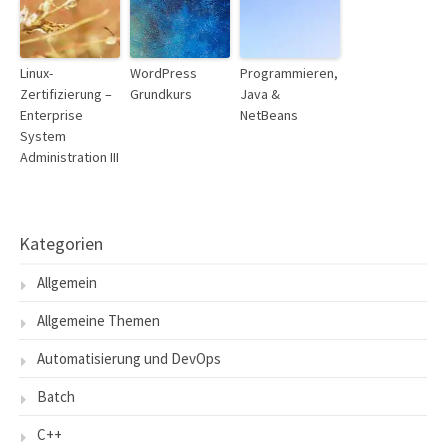
Linux-
WordPress
Programmieren,
Zertifizierung –
Grundkurs
Java &
Enterprise
NetBeans
System
Administration III
Kategorien
Allgemein
Allgemeine Themen
Automatisierung und DevOps
Batch
C++