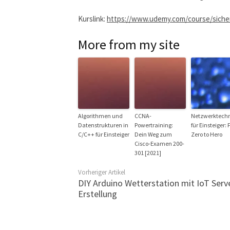
Kurslink:
https://www.udemy.com/course/sicher
More from my site
Algorithmen und
CCNA-
Netzwerktech
Datenstrukturen in
Powertraining:
für Einsteiger:
C/C++ für Einsteiger
Dein Weg zum
Zero to Hero
Cisco-Examen 200-
301 [2021]
Vorheriger Artikel
DIY Arduino Wetterstation mit IoT Serv
Erstellung