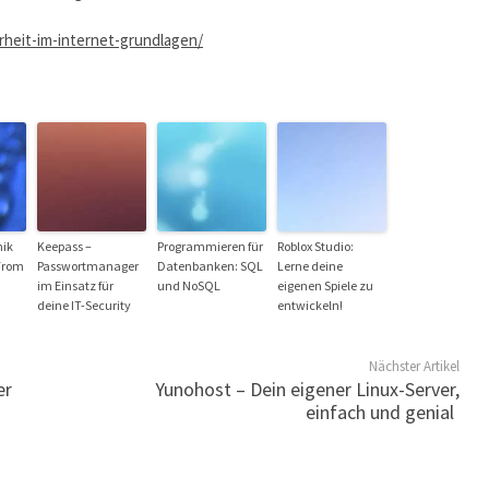
heit-im-internet-grundlagen/
nik
Keepass –
Programmieren für
Roblox Studio:
 From
Passwortmanager
Datenbanken: SQL
Lerne deine
im Einsatz für
und NoSQL
eigenen Spiele zu
deine IT-Security
entwickeln!
Nächster Artikel
er
Yunohost – Dein eigener Linux-Server,
einfach und genial