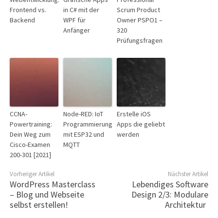
Frontend vs.
in C# mit der
Scrum Product
Backend
WPF für
Owner PSPO1 –
Anfänger
320
Prüfungsfragen
CCNA-
Node-RED: IoT
Erstelle iOS
Powertraining:
Programmierung
Apps die geliebt
Dein Weg zum
mit ESP32 und
werden
Cisco-Examen
MQTT
200-301 [2021]
Vorheriger Artikel
Nächster Artikel
WordPress Masterclass
Lebendiges Software
– Blog und Webseite
Design 2/3: Modulare
selbst erstellen!
Architektur