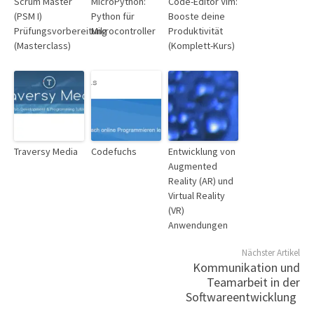
Scrum Master
MicroPython:
Code-Editor Vim:
(PSM I)
Python für
Booste deine
Prüfungsvorbereitung
Mikrocontroller
Produktivität
(Masterclass)
(Komplett-Kurs)
Traversy Media
Codefuchs
Entwicklung von
Augmented
Reality (AR) und
Virtual Reality
(VR)
Anwendungen
Nächster Artikel
Kommunikation und
Teamarbeit in der
Softwareentwicklung